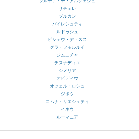
クルテア・デ・アルジェシュ
サチェレ
ブルカン
バイレシュティ
ルドゥシュ
ビシェウ・デ・スス
グラ・フモルルイ
ジムニチャ
チスナディエ
シメリア
オビディウ
オツェル・ロシュ
ジボウ
コムナ・リエシュティ
イネウ
ルーマニア