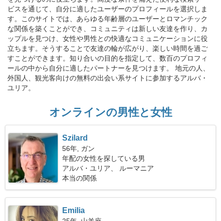
ビスを通じて、自分に適したユーザーのプロフィールを選択しま
す。このサイトでは、あらゆる年齢層のユーザーとロマンチック
な関係を築くことができ、コミュニティは新しい友達を作り、カ
ップルを見つけ、女性や男性との快適なコミュニケーションに役
立ちます。そうすることで友達の輪が広がり、楽しい時間を過ご
すことができます。知り合いの目的を指定して、数百のプロフィ
ールの中から自分に適したパートナーを見つけます。 地元の人、
外国人、観光客向けの無料の出会い系サイトに参加するアルバ・
ユリア。
オンラインの男性と女性
Szilard
56年, ガン
年配の女性を探している男
アルバ・ユリア、 ルーマニア
本当の関係
Emilia