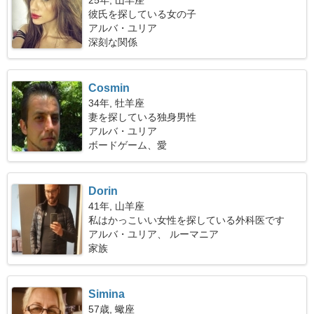
25年, 山羊座
彼氏を探している女の子
アルバ・ユリア
深刻な関係
Cosmin
34年, 牡羊座
妻を探している独身男性
アルバ・ユリア
ボードゲーム、愛
Dorin
41年, 山羊座
私はかっこいい女性を探している外科医です
アルバ・ユリア、 ルーマニア
家族
Simina
57歳, 蠍座