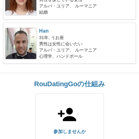
アルバ・ユリア、 ルーマニア
結婚
Han
31年, うお座
男性は女性に会いたい
アルバ・ユリア、 ルーマニア
心理学、ハンドボール
RouDatingGoの仕組み
参加しませんか