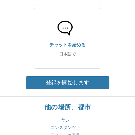
チャットを始める
日本語で
登録を開始します
他の場所、都市
ヤシ
コンスタンツァ