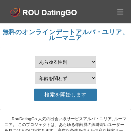
無料のオンラインデートアルバ・ユリア、
ルーマニア
RouDatingGo 人気の出会い系サービスアルバ・ユリア, ルーマ
ニア。 このプロジェクトは、あらゆる年齢層の興味深いユーザー
を見つけるのに役立ちます。高度な条件を備えた便利な検索サー