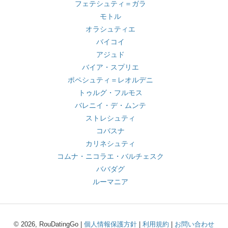
フェテシュティ＝ガラ
モトル
オラシュティエ
バイコイ
アジュド
バイア・スプリエ
ポペシュティ＝レオルデニ
トゥルグ・フルモス
バレニイ・デ・ムンテ
ストレシュティ
コバスナ
カリネシュティ
コムナ・ニコラエ・バルチェスク
ババダグ
ルーマニア
© 2026, RouDatingGo |
個人情報保護方針
|
利用規約
|
お問い合わせ