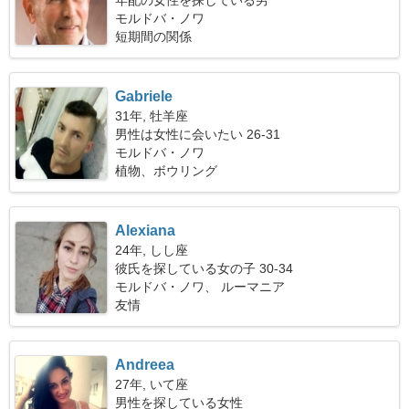
年配の女性を探している男
モルドバ・ノワ
短期間の関係
Gabriele
31年, 牡羊座
男性は女性に会いたい 26-31
モルドバ・ノワ
植物、ボウリング
Alexiana
24年, しし座
彼氏を探している女の子 30-34
モルドバ・ノワ、 ルーマニア
友情
Andreea
27年, いて座
男性を探している女性