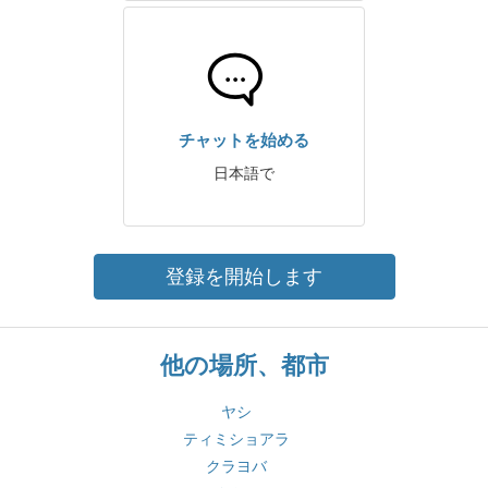
チャットを始める
日本語で
登録を開始します
他の場所、都市
ヤシ
ティミショアラ
クラヨバ